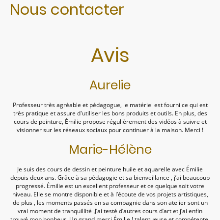
Nous contacter
Avis
Aurelie
Professeur très agréable et pédagogue, le matériel est fourni ce qui est
très pratique et assure d'utiliser les bons produits et outils. En plus, des
cours de peinture, Émilie propose régulièrement des vidéos à suivre et
visionner sur les réseaux sociaux pour continuer à la maison. Merci !
Marie-Hélène
Je suis des cours de dessin et peinture huile et aquarelle avec Émilie
depuis deux ans. Grâce à sa pédagogie et sa bienveillance , j’ai beaucoup
progressé. Émilie est un excellent professeur et ce quelque soit votre
niveau. Elle se montre disponible et à l’écoute de vos projets artistiques,
de plus , les moments passés en sa compagnie dans son atelier sont un
vrai moment de tranquillité .J’ai testé d’autres cours d’art et j’ai enfin
trouvé mon bonheur. Un grand merci Émilie ! talentueuse et compétente,