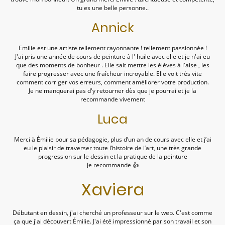
tu es une belle personne..
Annick
Emilie est une artiste tellement rayonnante ! tellement passionnée !
J'ai pris une année de cours de peinture à l' huile avec elle et je n'ai eu
que des moments de bonheur . Elle sait mettre les élèves à l'aise , les
faire progresser avec une fraîcheur incroyable. Elle voit très vite
comment corriger vos erreurs, comment améliorer votre production.
Je ne manquerai pas d'y retourner dès que je pourrai et je la
recommande vivement
Luca
Merci à Émilie pour sa pédagogie, plus d’un an de cours avec elle et j’ai
eu le plaisir de traverser toute l’histoire de l’art, une très grande
progression sur le dessin et la pratique de la peinture
Je recommande 👍
Xaviera
Débutant en dessin, j'ai cherché un professeur sur le web. C'est comme
ça que j'ai découvert Émilie. J'ai été impressionné par son travail et son